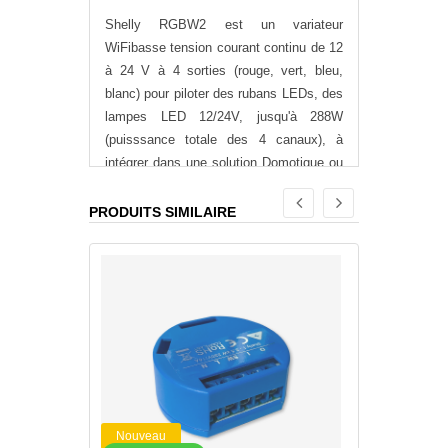
Shelly RGBW2 est un variateur
WiFibasse tension courant continu de 12
à 24 V à 4 sorties (rouge, vert, bleu,
blanc) pour piloter des rubans LEDs, des
lampes LED 12/24V, jusqu'à 288W
(puisssance totale des 4 canaux), à
intégrer dans une solution Domotique ou
dans le Cloud du constructeur.
PRODUITS SIMILAIRE
Tension de fonctionnement :
12Vcc 45W par canal (144W tous
canaux combinés)
24Vcc 90W par canal (288W tous
canaux combinés)
Charge max 12A
Nouveau
Nouv