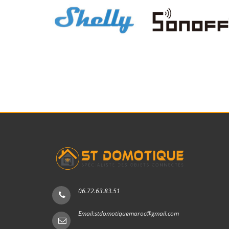
Photo : JPEG, PNG, GIF
Résolution de sortie prise en
2160p, 1080p et 720p jusq
charge
Télévision haute définiti
Configuration requise
Wi-Fi 6E. Le mode faible 
La télévision doit prend
définition (UHD) 4K avec 
Compatibilité TV
en charge la résolution 
06.72.63.83.51
Email:stdomotiquemaroc@gmail.com