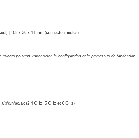
seul) | 108 x 30 x 14 mm (connecteur inclus)
 exacts peuvent varier selon la configuration et le processus de fabrication.
1 a/b/g/n/ac/ax (2,4 GHz, 5 GHz et 6 GHz)
 vocale Alexa | Enhanced Edition (incluse) ou l'application gratuite Fire TV (