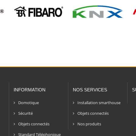
, BMP
u'à 60 fps
on avec entrée HDMI haut débit disponible, connexion Internet haut débit via 
latence automatique est inclus avec la norme HDMI 2.1.
re en charge les exigences HDCP minimales pour la lecture de contenu pro
HDMI prenant en charge la résolution 2160p à 24/25/30/50/60 Hz et HDCP 2.2 
EN SAVOIR PLUS SUR LA HAUTE DÉFIN
1080p ou 720p à 50/60 Hz.
INFORMATION
NOS SERVICES
S
Domotique
Installation smarthouse
Sécurité
Objets connectés
Objets connectés
Nos produits
Standard Téléphonique