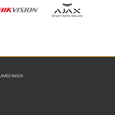
Wi-Fi. Routeur Wi-Fi 6E requis pour la prise en charge du
tégé. Compatible avec : 1) les télévisions ultra-haute
ou 2) les télévisions haute définition avec HDMI prenant
ITION
UIVEZ-NOUS