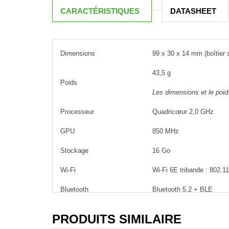
CARACTÉRISTIQUES
DATASHEET
Dimensions
99 x 30 x 14 mm (boîtier 
43,5 g
Poids
Les dimensions et le poids
Processeur
Quadricœur 2,0 GHz
GPU
850 MHz
Stockage
16 Go
Wi-Fi
Wi-Fi 6E tribande : 802.1
Bluetooth
Bluetooth 5.2 + BLE
Prise en charge des
Oui, avec la télécommande
PRODUITS SIMILAIRE
commandes vocales