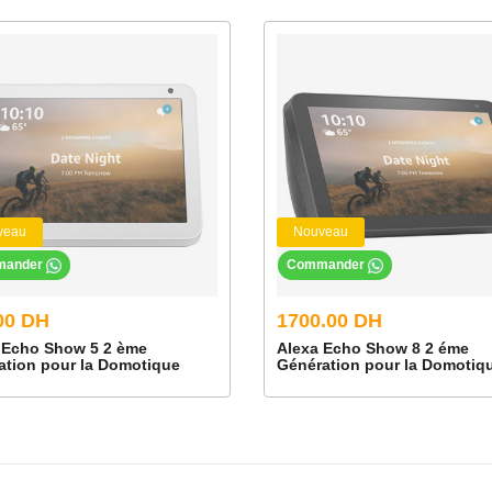
lexa | Enhanced Edition incluse permet de contrôler Fire TV Stick 4K Max e
tail d'appareils infrarouges compatibles, dont des TV, barres de son et récep
ertains appareils infrarouges.
 Cloud pour le contenu numérique acheté sur Amazon
-USB
nd 7.1, stéréo 2 canaux et son HDMI pass-through jusqu'à 5.1. Dolby Atm
appareil est connecté à un équipement compatible.
veau
Nouveau
mander
Commander
et séries en 4K Ultra HD, une TV Ultra HD compatible est requise. Certai
nt être modifiés à tout moment, peuvent ne pas être disponibles dans to
00 DH
1700.00 DH
EN SAVOIR PLUS SUR LES SERVICES
 Echo Show 5 2 ème
Alexa Echo Show 8 2 éme
ation pour la Domotique
Génération pour la Domotiq
R 10, HDR10+, HLG, H.265, H.264, VP9, AV1 ;
LC, AAC+, eAAC+, AAC-ELD, MP3, AMR-NB, FLAC, PCM/WAV, Vorbis, Do
olby MAT, Dolby TrueHD pass-through, MPEG-H pass-through, DTS HD pass