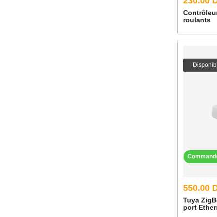
230.00 
Contrôleur
roulants
Disponib
Command
550.00 
Tuya ZigB
port Ether