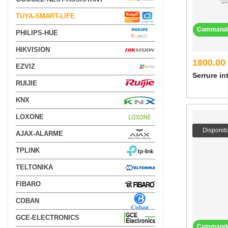
TUYA-SMART-LIFE
Command
PHILIPS-HUE
HIKVISION
1800.00
EZVIZ
Serrure in
RUIJIE
KNX
LOXONE
Disponib
AJAX-ALARME
TPLINK
TELTONIKA
FIBARO
COBAN
GCE-ELECTRONICS
Command