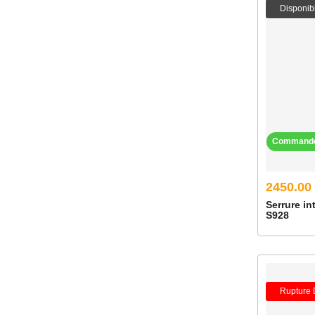
Disponib
Command
2450.00
Serrure in
S928
Rupture 