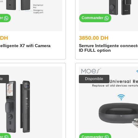
er
Commander
 DH
3850.00 DH
telligente X7 wifi Camera
Serrure Intelligente connect
ID FULL option
le
Disponible
er
Commander