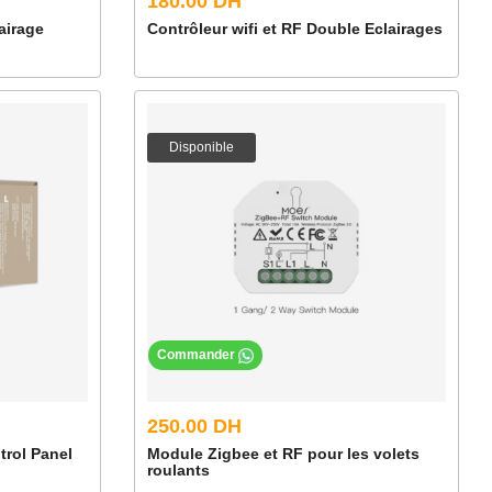
180.00 DH
airage
Contrôleur wifi et RF Double Eclairages
Disponible
Commander
250.00 DH
trol Panel
Module Zigbee et RF pour les volets
roulants