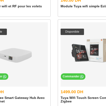
DH
140.00 DH
 wifi et RF pour les volets
Module Tuya wifi simple Ecl
le
Disponible
er
Commander
DH
1499.00 DH
ee Smart Gateway Hub Avec
Tuya Wifi Touch Screen Con
net
Zigbee