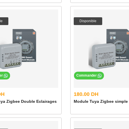
le
Disponible
er
Commander
DH
180.00 DH
ya Zigbee Double Eclairages
Module Tuya Zigbee simple 